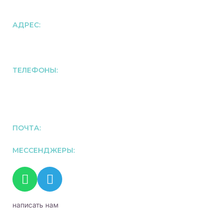
АДРЕС:
107078, г. Москва, ул. Новая Басманная, д.23, стр.2.
ТЕЛЕФОНЫ:
+74952550597
+79296338288
ПОЧТА:
info@domi.msk.ru
МЕССЕНДЖЕРЫ:
написать нам