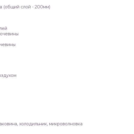
а (общий слой - 200мм)
лей
мочевины
очевины
оздухом
раковина, холодильник, микроволновка