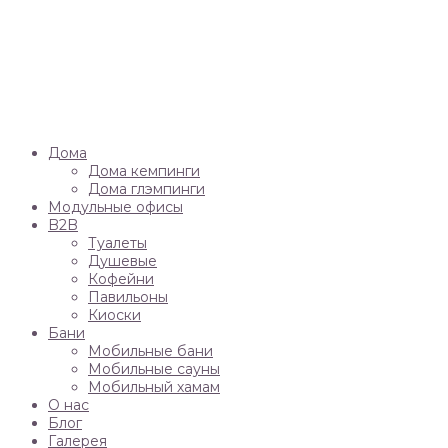
Дома
Дома кемпинги
Дома глэмпинги
Модульные офисы
B2B
Туалеты
Душевые
Кофейни
Павильоны
Киоски
Бани
Мобильные бани
Мобильные сауны
Мобильный хамам
О нас
Блог
Галерея