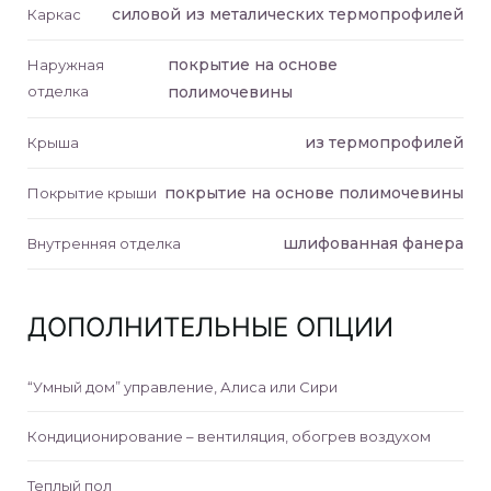
ль M)
силовой из металических термопрофилей
Каркас
ль S)
покрытие на основе
Наружная
отделка
полимочевины
из термопрофилей
Крыша
уль L)
покрытие на основе полимочевины
Покрытие крыши
уль M)
шлифованная фанера
Внутренняя отделка
уль S)
ДОПОЛНИТЕЛЬНЫЕ ОПЦИИ
уль L)
“Умный дом” управление, Алиса или Сири
дуль
Кондиционирование – вентиляция, обогрев воздухом
Теплый пол