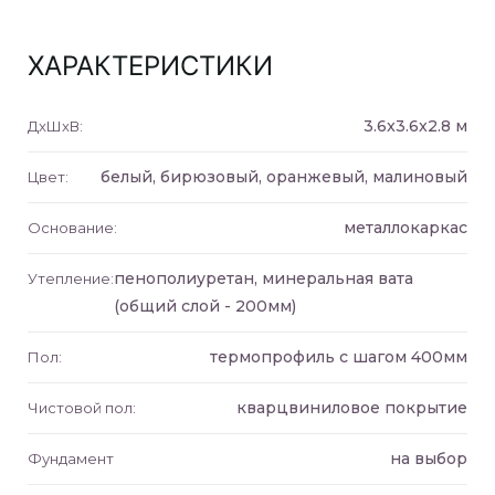
ХАРАКТЕРИСТИКИ
дуль L)
3.6x3.6x2.8 м
ДxШxВ:
дуль
белый, бирюзовый, оранжевый, малиновый
Цвет:
металлокаркас
Основание:
дуль S)
пенополиуретан, минеральная вата
Утепление:
 заказ
(общий слой - 200мм)
термопрофиль с шагом 400мм
Пол:
кварцвиниловое покрытие
Чистовой пол:
ль L)
на выбор
Фундамент