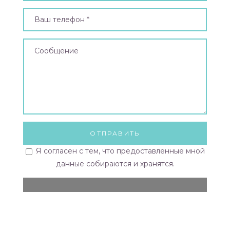
уль L)
дуль
уль S)
заказ
Модуль
Я согласен с тем, что предоставленные мной
данные собираются и хранятся.
Модуль
Модуль