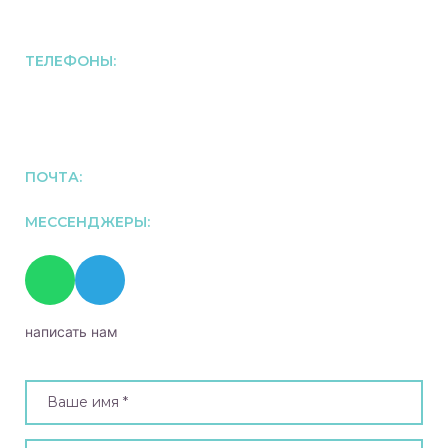
ТЕЛЕФОНЫ:
+74952550597
+79296338288
ПОЧТА:
info@domi.msk.ru
МЕССЕНДЖЕРЫ:
написать нам